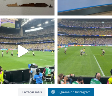
istir ao jogo da seleção no estádio,
FIFA World Cup 2026, Brasil x Jap
quase
...
Houston,
...
393
3
308
24
Siga-me no Instagram
Carregar mais