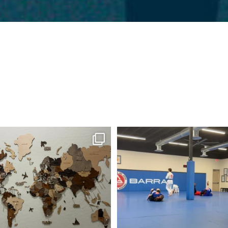
eam as a kid was to visit every single
Do you remember your first job
corner
...
I certainly
...
17
0
32
7