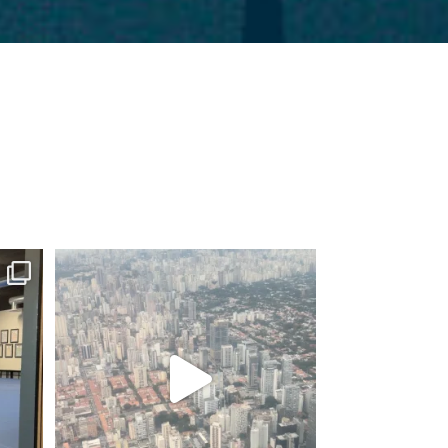
?
One of the questions I get asked most often
is:
...
37
1