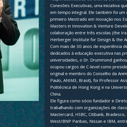
Conexões Executivas, uma iniciativa q
em tempo integral. Ele também foi um d
primeiro Mestrado em Inovação nos E
Masters in Innovation & Venture Deve
colaboração entre três escolas (the Ira
Herberger Institute for Design & the Ar
Com mais de 30 anos de experiência de
dedicados à educação executiva nas pri
universidades, o Dr. Drummond ganhou 
ocupou cargos de C-level como presiden
original e membro do Conselho da Anim
Paulo, ANIM3, Brasil), foi Professor As
Politécnica de Hong Kong e na Univer
China.
Ele figura como sócio fundador e Diret
trabalhando com organizações de class
Mastercard, HSBC, Citibank, Bradesco, G
West/BNP Paribas, Nissan e IBM, entr