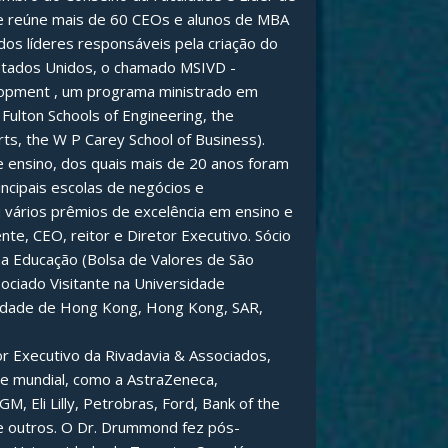
ue reúne mais de 60 CEOs e alunos de MBA
os líderes responsáveis pela criação do
stados Unidos, o chamado MSIVD -
lopment , um programa ministrado em
 Fulton Schools of Engineering, the
ts, the W P Carey School of Business).
 ensino, dos quais mais de 20 anos foram
ncipais escolas de negócios e
vários prêmios de excelência em ensino e
te, CEO, reitor e Diretor Executivo. Sócio
a Educação (Bolsa de Valores de São
sociado Visitante na Universidade
sidade de Hong Kong, Hong Kong, SAR,
or Executivo da Rivadavia & Associados,
e mundial, como a AstraZeneca,
M, Eli Lilly, Petrobras, Ford, Bank of the
e outros. O Dr. Drummond fez pós-