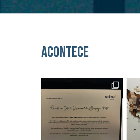
Acontece
Hoje renunciei ao cargo de Conselheiro
...
My dr
21
0