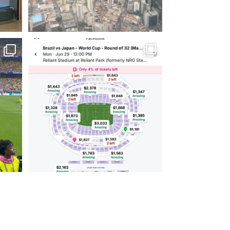
ão,
Aqui em Houston na expectativa da segunda
feira
...
30
1